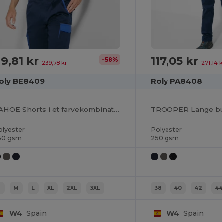
9,81 kr
117,05 kr
-58%
239,78 kr
271,14 
oly BE8409
Roly PA8408
TAHOE Shorts i et farvekombinationsdesign
olyester
Polyester
50 gsm
250 gsm
S
M
L
XL
2XL
3XL
38
40
42
4
W4
Spain
W4
Spain