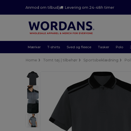
Anmod om tilbud
|
Levering om 24-48h timer
Mærker
T-shirts
Sved og fleece
Tasker
Polo
Home
Tomt tøj | tilbehør
Sportsbeklædning
Pol