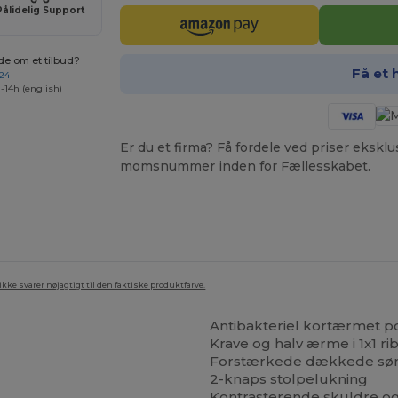
Pålidelig Support
de om et tilbud?
Få et 
 24
-14h (english)
Er du et firma? Få fordele ved priser ekskl
momsnummer inden for Fællesskabet.
ke svarer nøjagtigt til den faktiske produktfarve.
Antibakteriel kortærmet po
Krave og halv ærme i 1x1 ri
Forstærkede dækkede sø
2-knaps stolpelukning
Kontrasterende skuldre og