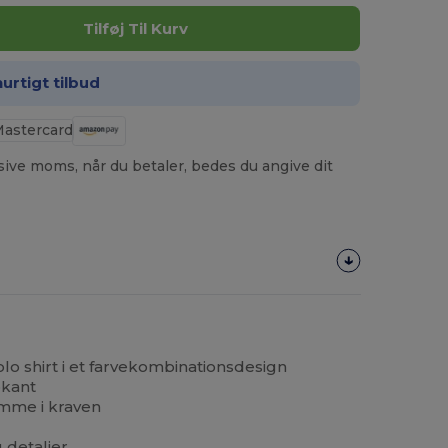
Tilføj Til Kurv
hurtigt tilbud
usive moms, når du betaler, bedes du angive dit
lo shirt i et farvekombinationsdesign
bkant
mme i kraven
 detaljer