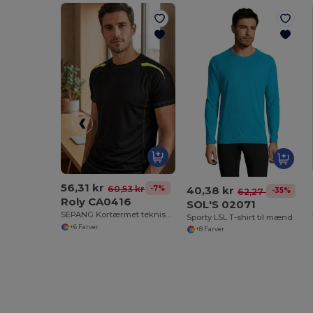
56,31 kr
40,38 kr
-7%
60,53 kr
-35%
62,27 kr
Roly CA0416
SOL'S 02071
SEPANG Kortærmet teknisk raglan t-shirt i single jersey
Sporty LSL T-shirt til mænd
+6 Farver
+8 Farver