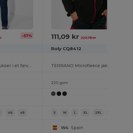
111,09 kr
-57%
-50%
kr
223,78 kr
Roly CQ8412
TROOPER Lange bukser i et farvekombinationsdesign
TERRANO Microfleece jakke i et farvekombinationsdesign
220 gsm
4
46
48
S
M
L
XL
2XL
3XL
W4
Spain