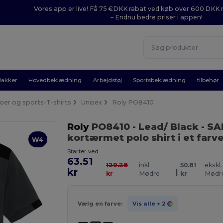
Vores app er live! Få 75 €DKK rabat ved køb over 600 DK
– Endnu bedre priser i appen!
Jakker
Hovedbeklædning
Arbejdstøj
Sportsbeklædning
tilbehør
oer og sports-T-shirts
Unisex
Roly PO8410
Roly
PO8410
- Lead/ Black
- SA
kortærmet polo shirt i et far
W4
Starter ved
63.51
129.28
inkl.
50.81
ekskl.
kr
|
kr
Mødre
kr
Mødr
Vælg en farve:
Vis alle
+ 2