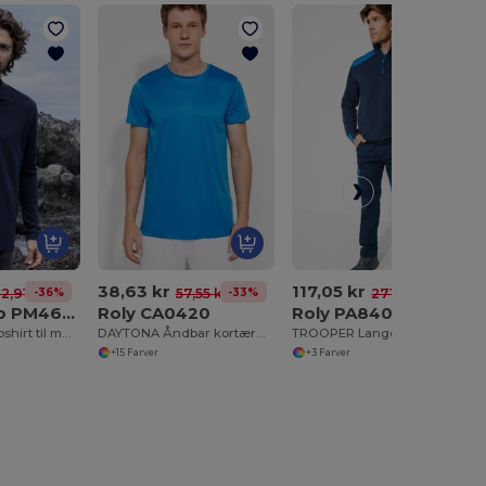
38,63 kr
117,05 kr
-36%
-33%
-57%
2,91 kr
57,55 kr
271,14 kr
Promodoro PM4600
Roly CA0420
Roly PA8408
Langærmet poloshirt til mænd 220
DAYTONA Åndbar kortærmet teknisk t-shirt
TROOPER Lange bukser i et farvekombinationsdesign
+15 Farver
+3 Farver