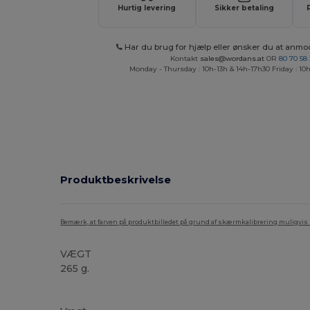
Hurtig levering
Sikker betaling
Har du brug for hjælp eller ønsker du at anmo
Kontakt
sales@wordans.at
OR
80 70 58
Monday - Thursday : 10h-13h & 14h-17h30 Friday : 10h
Produktbeskrivelse
Bemærk, at farven på produktbilledet på grund af skærmkalibrering muligvis ik
VÆGT
265 g.
Høj lagerbeholdning