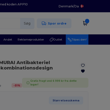
K med koden APP10
Denmark
/
Da
Søg
Spor ordre
Andet
Reklameprodukter
Outlet
Tilpas den!
MURAI Antibakteriel
vekombinationsdesign
Gratis fragt ved 6 999 kr fra dette
lager!
-
51
%
e
Størrelsesskema