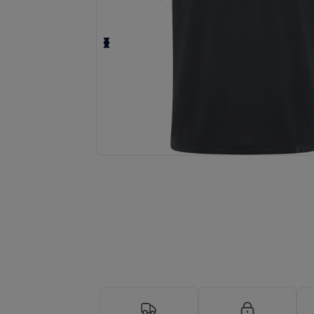
Anmod om et tilpasset tilbud på di