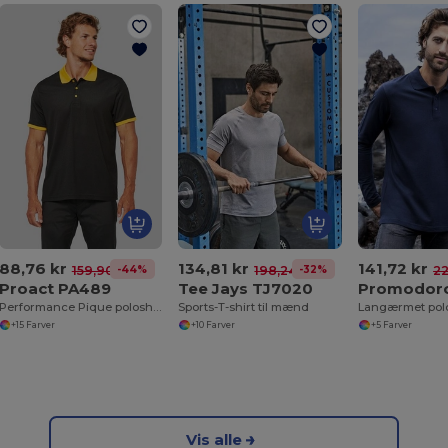
88,76 kr
134,81 kr
141,72 kr
-44%
-32%
159,90 kr
198,24 kr
22
Proact PA489
Tee Jays TJ7020
Performance Pique poloshirt til mænd
Sports-T-shirt til mænd
+15 Farver
+10 Farver
+5 Farver
Vis alle