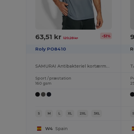
63,51 kr
9
-51%
129,28 kr
Roly PO8410
R
SAMURAI Antibakteriel kortærmet polo shirt i et farvekombinationsdesign
Sport / præstation
P
160 gsm
2
S
M
L
XL
2XL
3XL
W4
Spain