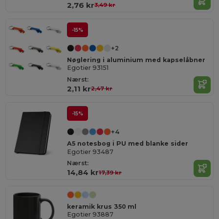
2,76 kr
3,49 kr
-15%
+2
Nøglering i aluminium med kapselåbner
Egotier 93151
Nærst:
2,11 kr
2,47 kr
-15%
+4
A5 notesbog i PU med blanke sider
Egotier 93487
Nærst:
14,84 kr
17,39 kr
keramik krus 350 ml
Egotier 93887