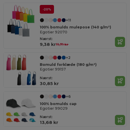
-20%
+11
100% bomulds mulepose (140 g/m²)
Egotier 92070
Nærst:
9,38 kr
11,71 kr
+2
Bomuld forklæde (180 g/m²)
Egotier 99157
Nærst:
30,85 kr
+6
100% bomulds cap
Egotier 99029
Nærst:
13,68 kr