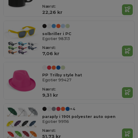
Nærst:
22,26 kr
solbriller i PC
Egotier 98313
Nærst:
7,06 kr
PP Trilby style hat
Egotier 99427
Nærst:
9,31 kr
+4
paraply i 190t polyester auto open
Egotier 99116
Nærst:
51,73 kr