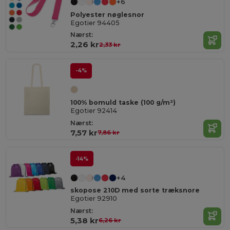
+6
Polyester nøglesnor
Egotier 94405
Nærst:
2,26 kr
2,33 kr
-4%
100% bomuld taske (100 g/m²)
Egotier 92414
Nærst:
7,57 kr
7,86 kr
-14%
+4
skopose 210D med sorte træksnore
Egotier 92910
Nærst:
5,38 kr
6,26 kr