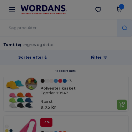
×
Wordans-app
Hent app
Bedre priser i appen!
Tomt tøj
engros og detail
Sorter efter
Filter
10000 results.
+3
Polyester kasket
Egotier 99547
Nærst:
9,75 kr
-3%