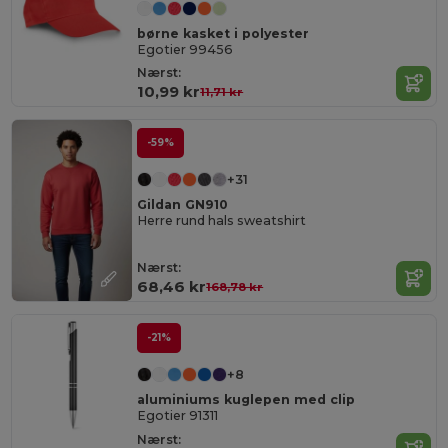
børne kasket i polyester
Egotier 99456
Nærst:
10,99 kr
11,71 kr
-59%
+31
Gildan GN910
Herre rund hals sweatshirt
Nærst:
68,46 kr
168,78 kr
-21%
+8
aluminiums kuglepen med clip
Egotier 91311
Nærst: