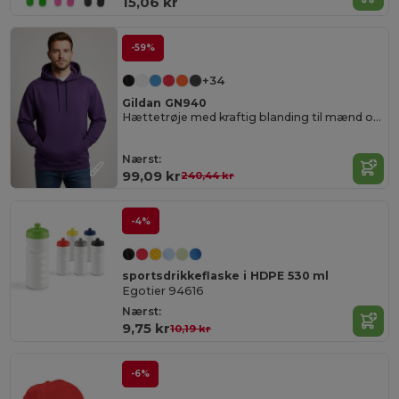
15,06 kr
-59%
+34
Gildan GN940
Hættetrøje med kraftig blanding til mænd og kvinder
Nærst:
99,09 kr
240,44 kr
-4%
sportsdrikkeflaske i HDPE 530 ml
Egotier 94616
Nærst:
9,75 kr
10,19 kr
-6%