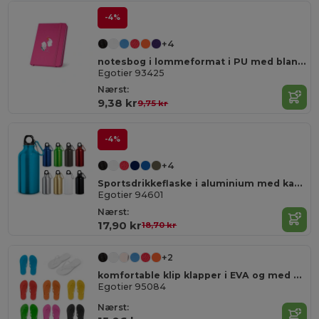
-4%
+4
notesbog i lommeformat i PU med blanke sider
Egotier 93425
Nærst:
9,38 kr
9,75 kr
-4%
+4
Sportsdrikkeflaske i aluminium med karabin , kan rumme op til 400 ml
Egotier 94601
Nærst:
17,90 kr
18,70 kr
+2
komfortable klip klapper i EVA og med PVC rem
Egotier 95084
Nærst: