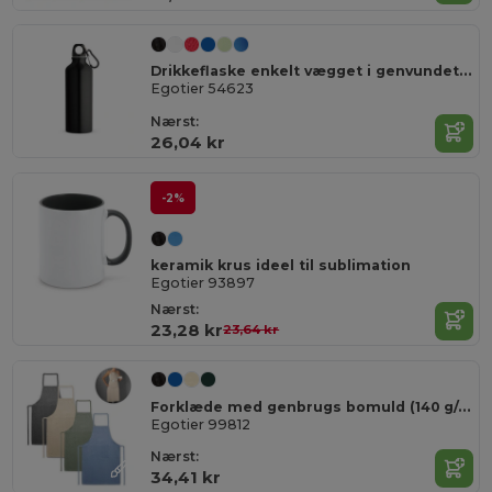
Drikkeflaske enkelt vægget i genvundet alu med karabinhage 530 ml
Egotier 54623
Nærst:
26,04 kr
-2%
keramik krus ideel til sublimation
Egotier 93897
Nærst:
23,28 kr
23,64 kr
Forklæde med genbrugs bomuld (140 g/m²)
Egotier 99812
Nærst:
34,41 kr