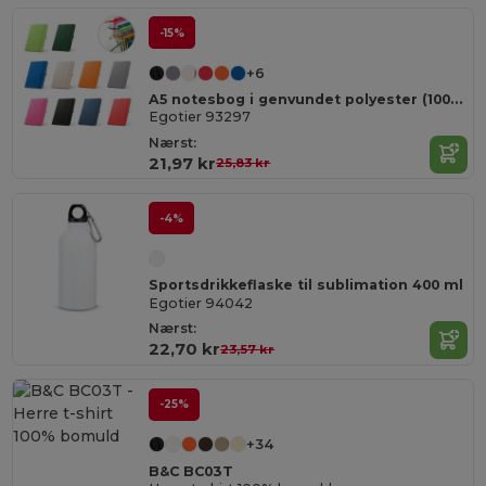
-15%
+6
A5 notesbog i genvundet polyester (100% rPET) linjeret sider
Egotier 93297
Nærst:
21,97 kr
25,83 kr
-4%
Sportsdrikkeflaske til sublimation 400 ml
Egotier 94042
Nærst:
22,70 kr
23,57 kr
-25%
+34
B&C BC03T