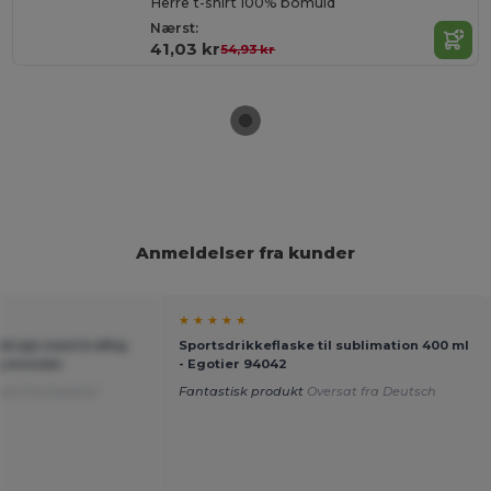
Herre t-shirt 100% bomuld
Nærst:
41,03 kr
54,93 kr
Anmeldelser fra kunder
★ ★ ★ ★ ★
etrøje med kraftig
Sportsdrikkeflaske til sublimation 400 ml
g kvinder
- Egotier 94042
sat fra Español
Fantastisk produkt
Oversat fra Deutsch