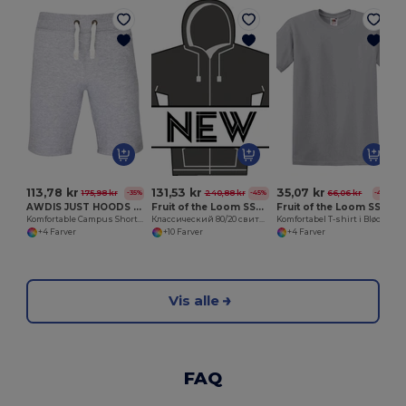
K
113,78 kr
131,53 kr
35,07 kr
175,98 kr
240,88 kr
66,06 kr
-35%
-45%
-47%
AWDIS JUST HOODS JH080
Fruit of the Loom SS222
Fruit of the Loom SS008
Komfortable Campus Shorts med Lommer og Snor
Классический 80/20 свитшот с молнией
Komfortabel T-shirt i Blød Bomuldskvalitet
+4 Farver
+10 Farver
+4 Farver
Vis alle
FAQ