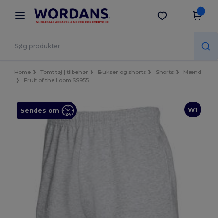
×
Wordans-app
Hent app
Bedre priser i appen!
Home
Tomt tøj | tilbehør
Bukser og shorts
Shorts
Mænd
Fruit of the Loom SS955
W1
Sendes om