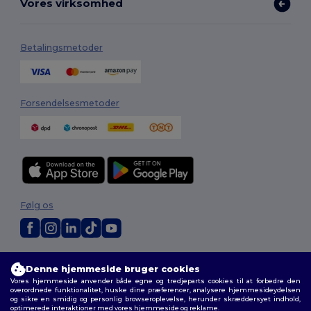
Vores virksomhed
Betalingsmetoder
Forsendelsesmetoder
Følg os
2026. Alle rettigheder forbeholdes
Denne hjemmeside bruger cookies
Vilkår og Betingelser
|
Tilpasset politik
|
Fortrolighedspolitik
|
Politik for
Vores hjemmeside anvender både egne og tredjeparts cookies til at forbedre den
cookies
|
Sitemap
overordnede funktionalitet, huske dine præferencer, analysere hjemmesideydelsen
og sikre en smidig og personlig browseroplevelse, herunder skræddersyet indhold,
optimerede interaktioner med vores hjemmeside og reklame.