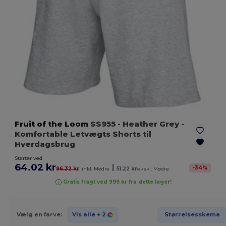
Fruit of the Loom
SS955
- Heather Grey
-
Komfortable Letvægts Shorts til
Hverdagsbrug
Starter ved
64.02 kr
|
-
34
%
96.32 kr
inkl. Mødre
51.22 kr
ekskl. Mødre
Gratis fragt ved 999 kr fra dette lager!
Vælg en farve:
Vis alle
+ 2
Størrelsesskema