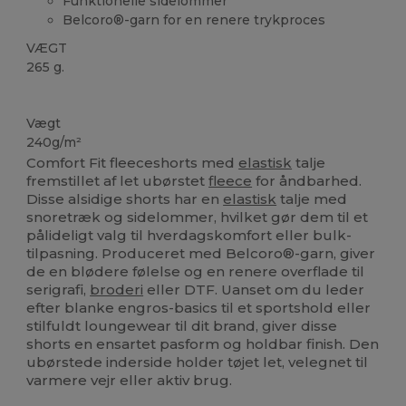
Funktionelle sidelommer
Belcoro®-garn for en renere trykproces
VÆGT
265 g.
Brugerdefineret
Vægt
240g/m²
Comfort Fit fleeceshorts med
elastisk
talje
fremstillet af let ubørstet
fleece
for åndbarhed.
Disse alsidige shorts har en
elastisk
talje med
snoretræk og sidelommer, hvilket gør dem til et
pålideligt valg til hverdagskomfort eller bulk-
tilpasning. Produceret med Belcoro®-garn, giver
de en blødere følelse og en renere overflade til
serigrafi,
broderi
eller DTF. Uanset om du leder
efter blanke engros-basics til et sportshold eller
stilfuldt loungewear til dit brand, giver disse
shorts en ensartet pasform og holdbar finish. Den
ubørstede inderside holder tøjet let, velegnet til
varmere vejr eller aktiv brug.