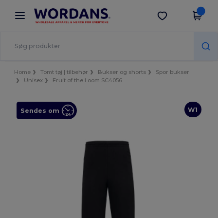
×
Wordans-app
Hent app
Bedre priser i appen!
Home
Tomt tøj | tilbehør
Bukser og shorts
Spor bukser
Unisex
Fruit of the Loom SC4056
W1
Sendes om