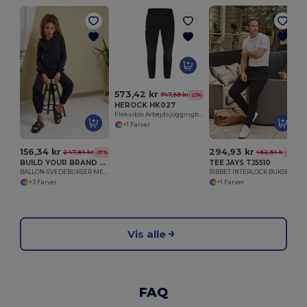
573,42 kr
747,58 kr
-23%
HEROCK HK027
Fleksible Arbejdsjoggingbukser med Forstærkede Knæ
+1 Farver
156,34 kr
294,93 kr
247,64 kr
462,54 kr
-37%
-36%
BUILD YOUR BRAND BY265
TEE JAYS TJ5510
BALLON-SVEDEBUKSER MED HØJ TALJE TIL DAMER
RIBBET INTERLOCK BUKSER
+3 Farver
+1 Farver
Vis alle
FAQ