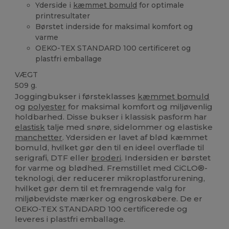
Yderside i
kæmmet bomuld
for optimale
printresultater
Børstet inderside for maksimal komfort og
varme
OEKO-TEX STANDARD 100 certificeret og
plastfri emballage
VÆGT
509 g.
Joggingbukser i førsteklasses
kæmmet bomuld
og
polyester
for maksimal komfort og miljøvenlig
holdbarhed. Disse bukser i klassisk pasform har
elastisk
talje med snøre, sidelommer og elastiske
manchetter
. Ydersiden er lavet af blød kæmmet
bomuld, hvilket gør den til en ideel overflade til
serigrafi, DTF eller
broderi
. Indersiden er børstet
for varme og blødhed. Fremstillet med CiCLO®-
teknologi, der reducerer mikroplastforurening,
hvilket gør dem til et fremragende valg for
miljøbevidste mærker og engroskøbere. De er
OEKO-TEX STANDARD 100 certificerede og
leveres i plastfri emballage.