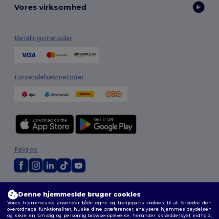
Vores virksomhed
Betalingsmetoder
Forsendelsesmetoder
Følg os
2026. Alle rettigheder forbeholdes
Denne hjemmeside bruger cookies
Vilkår og Betingelser
|
Tilpasset politik
|
Fortrolighedspolitik
|
Politik for
Vores hjemmeside anvender både egne og tredjeparts cookies til at forbedre den
cookies
|
Sitemap
overordnede funktionalitet, huske dine præferencer, analysere hjemmesideydelsen
og sikre en smidig og personlig browseroplevelse, herunder skræddersyet indhold,