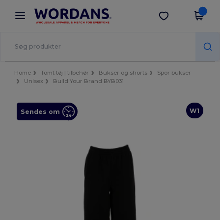
×
Wordans-app
Hent app
Bedre priser i appen!
Home
Tomt tøj | tilbehør
Bukser og shorts
Spor bukser
Unisex
Build Your Brand BYB031
W1
Sendes om