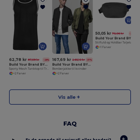
50,05 kr
70,06 kr
-29%
Build Your Brand BY059
Stilfuld og Holdbar Taljetaske til Alle
+1 Farver
62,78 kr
167,69 kr
87,59 kr
265,10 kr
-28%
-37%
Build Your Brand BY009
Build Your Brand BY044
Sporty Mesh Tanktop til Træning og Basketball
Bomberjakke til kvinder
+2 Farver
+2 Farver
Vis alle
FAQ
Er de egnede til serigrafi eller broderi?