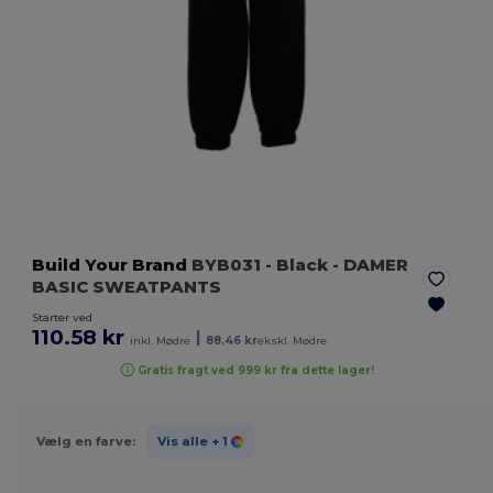
Build Your Brand
BYB031
- Black
- DAMER
BASIC SWEATPANTS
Starter ved
110.58 kr
|
inkl. Mødre
88.46 kr
ekskl. Mødre
Gratis fragt ved 999 kr fra dette lager!
Vælg en farve:
Vis alle
+ 1