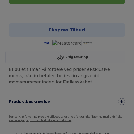
Tilpas det!
Ekspres Tilbud
Hurtig levering
Er du et firma? Få fordele ved priser eksklusive
moms, når du betaler, bedes du angive dit
momsnummer inden for Fællesskabet.
Produktbeskrivelse
Bemærk, at farven på produktbilledet på grund af skærmkalibrering muligvis ikke
svarer nøjagtigt til den faktiske produktfarve.
Slidstærk blanding af 50%
bomuld
og 50%