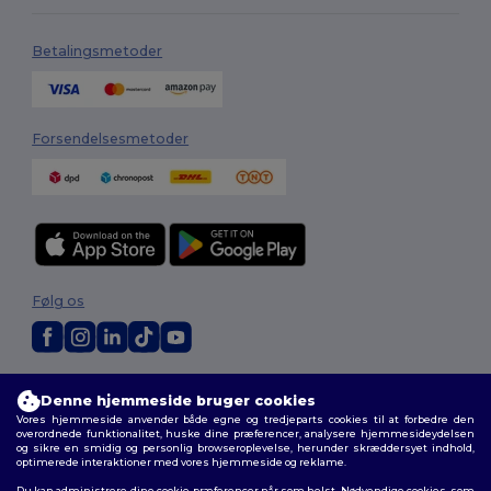
Betalingsmetoder
Forsendelsesmetoder
Følg os
2026. Alle rettigheder forbeholdes
Denne hjemmeside bruger cookies
Vilkår og Betingelser
|
Tilpasset politik
|
Fortrolighedspolitik
|
Politik for
Vores hjemmeside anvender både egne og tredjeparts cookies til at forbedre den
cookies
|
Sitemap
overordnede funktionalitet, huske dine præferencer, analysere hjemmesideydelsen
og sikre en smidig og personlig browseroplevelse, herunder skræddersyet indhold,
optimerede interaktioner med vores hjemmeside og reklame.
Du kan administrere dine cookie-præferencer når som helst. Nødvendige cookies, som