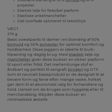
polyester
Elastisk talje for fleksibel pasform
Elastiske ankelmanchetter
Glat overflade optimeret til tekstiltryk
VÆGT
379 g.
Basic sweatpants til damer i en blanding af 50%
bomuld
og 50%
polyester
for optimal komfort og
holdbarhed. Disse joggers er ideelle til bulk-
tilpasning og daglig brug. Med
elastisk
talje og
manchetter
giver disse bukser en sikker pasform
til sport eller fritid. Det mellemtunge stof er
åndbart og perfekt til serigrafi,
broderi
og DTF.
Som et neutralt basisprodukt er de designet til at
bevare form og farve efter mange vaske, hvilket
gør dem til et økonomisk valg for forhandlere og
hold. Uanset om de bruges som hyggetøj eller til
merchandising, tilbyder disse bukser en
minimalistisk æstetik.