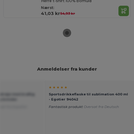
Herre t-shirt 100% bomuld
Nærst:
41,03 kr
54,93 kr
Anmeldelser fra kunder
★ ★ ★ ★ ★
etrøje med kraftig
Sportsdrikkeflaske til sublimation 400 ml
g kvinder
- Egotier 94042
sat fra Español
Fantastisk produkt
Oversat fra Deutsch