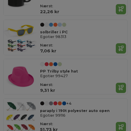
Nærst:
22,26 kr
solbriller i PC
Egotier 98313
Nærst:
7,06 kr
PP Trilby style hat
Egotier 99427
Nærst:
9,31 kr
+4
paraply i 190t polyester auto open
Egotier 99116
Nærst:
51,73 kr