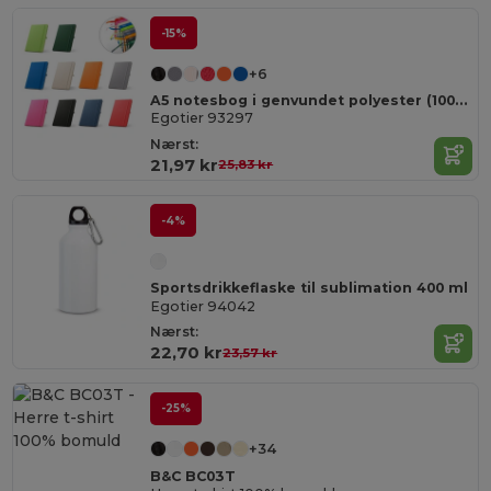
-15%
+6
A5 notesbog i genvundet polyester (100% rPET) linjeret sider
Egotier 93297
Nærst:
21,97 kr
25,83 kr
-4%
Sportsdrikkeflaske til sublimation 400 ml
Egotier 94042
Nærst:
22,70 kr
23,57 kr
-25%
+34
B&C BC03T