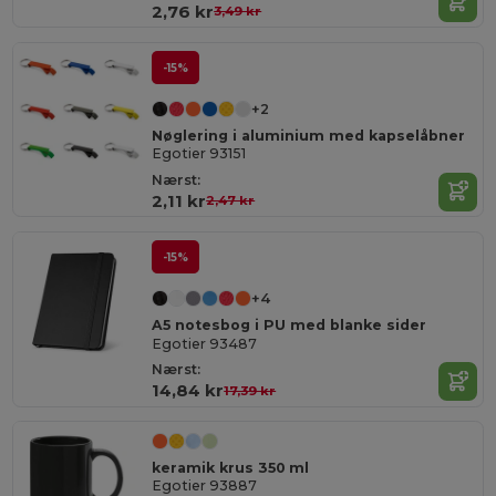
2,76 kr
3,49 kr
-15%
+2
Nøglering i aluminium med kapselåbner
Egotier 93151
Nærst:
2,11 kr
2,47 kr
-15%
+4
A5 notesbog i PU med blanke sider
Egotier 93487
Nærst:
14,84 kr
17,39 kr
keramik krus 350 ml
Egotier 93887