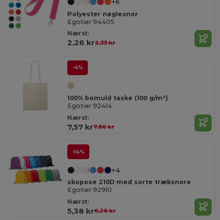
+6
Polyester nøglesnor
Egotier 94405
Nærst:
2,26 kr
2,33 kr
-4%
100% bomuld taske (100 g/m²)
Egotier 92414
Nærst:
7,57 kr
7,86 kr
-14%
+4
skopose 210D med sorte træksnore
Egotier 92910
Nærst:
5,38 kr
6,26 kr