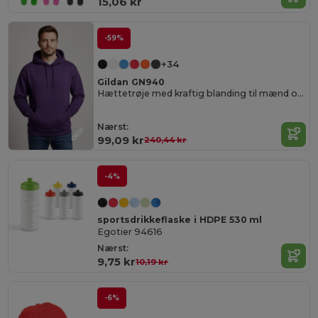
15,06 kr
-59%
+34
Gildan GN940
Hættetrøje med kraftig blanding til mænd og kvinder
Nærst:
99,09 kr
240,44 kr
-4%
sportsdrikkeflaske i HDPE 530 ml
Egotier 94616
Nærst:
9,75 kr
10,19 kr
-6%