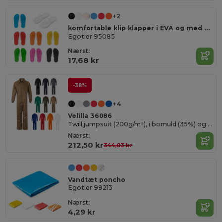
+2
komfortable klip klapper i EVA og med PVC rem
Egotier 95085
Nærst:
17,68 kr
-38%
+4
Velilla 36086
Twill jumpsuit (200g/m²), i bomuld (35%) og polyester (65%)
Nærst:
212,50 kr
344,03 kr
Vandtæt poncho
Egotier 99213
Nærst:
4,29 kr