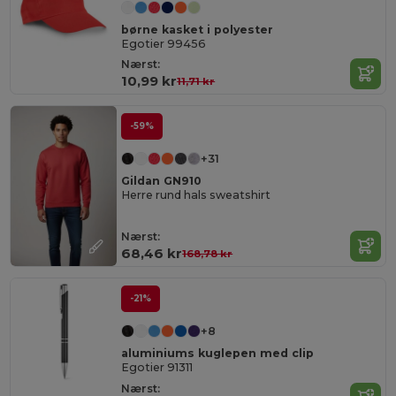
børne kasket i polyester
Egotier 99456
Nærst:
10,99 kr
11,71 kr
-59%
+31
Gildan GN910
Herre rund hals sweatshirt
Nærst:
68,46 kr
168,78 kr
-21%
+8
aluminiums kuglepen med clip
Egotier 91311
Nærst: