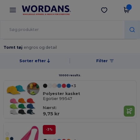
×
Wordans-app
Hent app
Bedre priser i appen!
Tomt tøj
engros og detail
Sorter efter
Filter
10000 results.
+3
Polyester kasket
Egotier 99547
Nærst:
9,75 kr
-3%