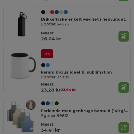
Drikkeflaske enkelt vægget i genvundet alu med karabinhage 530 ml
Egotier 54623
Nærst:
26,04 kr
-2%
keramik krus ideel til sublimation
Egotier 93897
Nærst:
23,28 kr
23,64 kr
Forklæde med genbrugs bomuld (140 g/m²)
Egotier 99812
Nærst:
34,41 kr