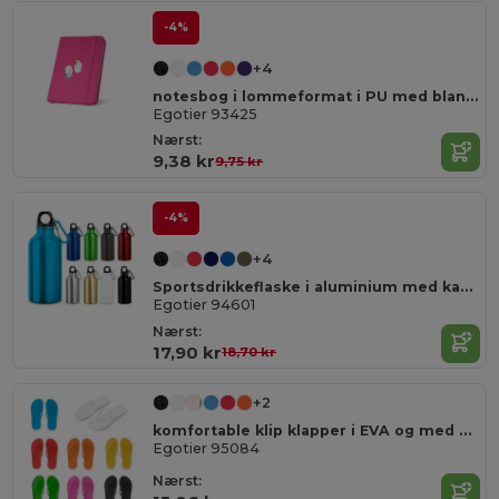
-4%
+4
notesbog i lommeformat i PU med blanke sider
Egotier 93425
Nærst:
9,38 kr
9,75 kr
-4%
+4
Sportsdrikkeflaske i aluminium med karabin , kan rumme op til 400 ml
Egotier 94601
Nærst:
17,90 kr
18,70 kr
+2
komfortable klip klapper i EVA og med PVC rem
Egotier 95084
Nærst: