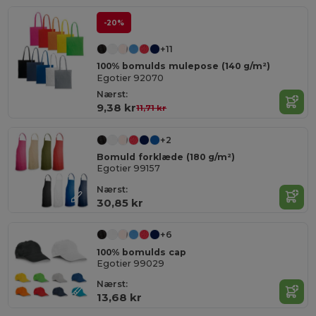
-20%
+11
100% bomulds mulepose (140 g/m²)
Egotier 92070
Nærst:
9,38 kr
11,71 kr
+2
Bomuld forklæde (180 g/m²)
Egotier 99157
Nærst:
30,85 kr
+6
100% bomulds cap
Egotier 99029
Nærst:
13,68 kr