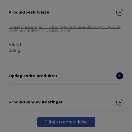
Produktbeskrivelse
Bemærk, at farven på produktbilledet på grund af skærmkalibrering muligvis ikke
svarer nøjagtigt til den faktiske produktfarve.
VÆGT
236 g.
Høj lagerbeholdning
Opdag andre produkter
Produktkundevurderinger
Tilføj en anmeldelse