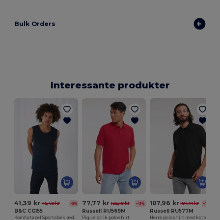
Bulk Orders
Interessante produkter
P
41,39 kr
77,77 kr
107,96 kr
45,40 kr
132,19 kr
184,71 kr
-9%
-41%
-42%
B&C CG155
Russell RU569M
Russell RU577M
Komfortabel Sportsbeklædning til Aktiv Livsstil
Pique strik poloshirt
Herre poloshirt med korte ærmer og pique