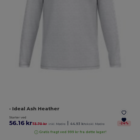
- Ideal Ash Heather
Starter ved
56.16 kr
|
-
24
%
73.70 kr
inkl. Mødre
44.93 kr
ekskl. Mødre
Gratis fragt ved 999 kr fra dette lager!