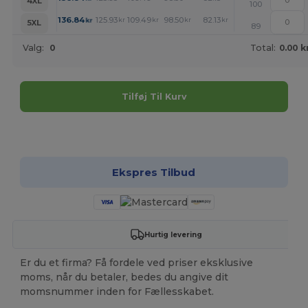
4XL
100
+
136.84
125.93
109.49
98.50
82.13
71.15
kr
kr
kr
kr
kr
kr
5XL
89
Valg:
0
Total:
0.00 k
Tilføj Til Kurv
Tilpas det!
Ekspres Tilbud
Hurtig levering
Er du et firma? Få fordele ved priser eksklusive
moms, når du betaler, bedes du angive dit
momsnummer inden for Fællesskabet.