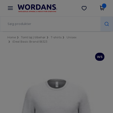
×
Wordans-app
Hent app
Bedre priser i appen!
Home
Tomt tøj | tilbehør
T-shirts
Unisex
iDeal Basic Brand IB323
W5