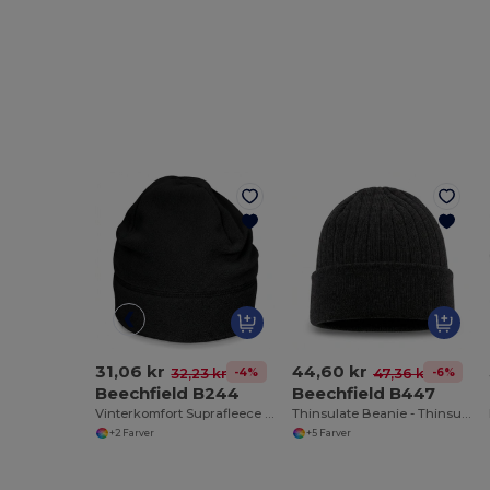
31,06 kr
44,60 kr
-4%
-6%
32,23 kr
47,36 kr
Beechfield B244
Beechfield B447
Vinterkomfort Suprafleece Hue
Thinsulate Beanie - Thinsulate Beanie
+2 Farver
+5 Farver