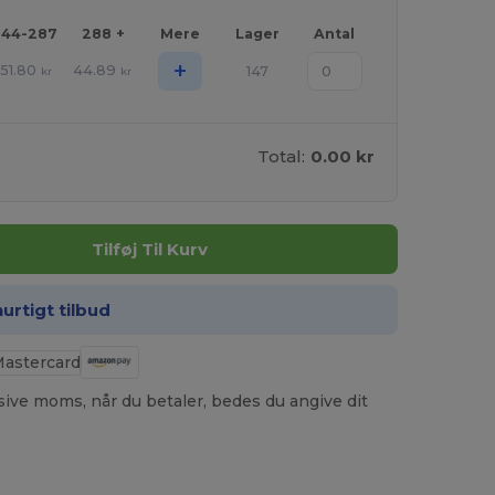
144-287
288 +
Mere
Lager
Antal
+
51.80
44.89
147
kr
kr
Total:
0.00 kr
Tilføj Til Kurv
hurtigt tilbud
usive moms, når du betaler, bedes du angive dit