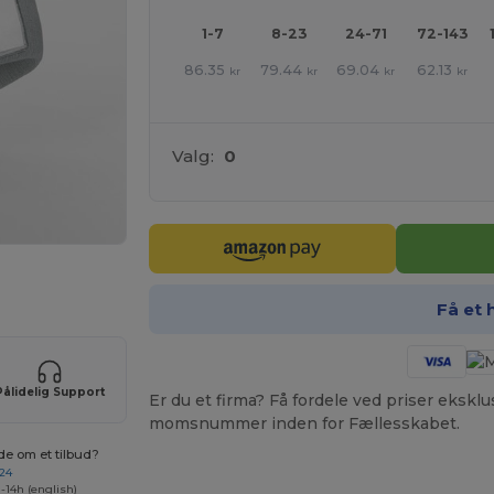
1-7
8-23
24-71
72-143
86.35
79.44
69.04
62.13
kr
kr
kr
kr
Valg:
0
ne produkter
Få et 
Pålidelig Support
Er du et firma? Få fordele ved priser ekskl
momsnummer inden for Fællesskabet.
de om et tilbud?
 24
-14h (english)