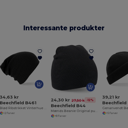
Interessante produkter
34,63 kr
39,21 kr
24,30 kr
-12%
27,50 kr
Beechfield B461
Beechfield
Beechfield B44
Blød Ribstrikket Vinterhue i Akryl
Mænds Beanie Original pull-on hat
+2 Farver
+5 Farver
+8 Farver