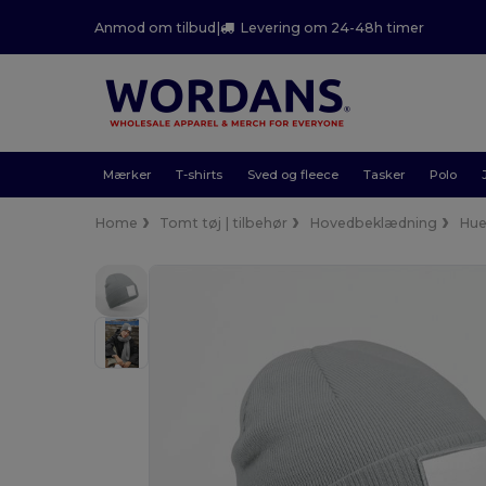
Anmod om tilbud
|
Levering om 24-48h timer
Mærker
T-shirts
Sved og fleece
Tasker
Polo
Home
Tomt tøj | tilbehør
Hovedbeklædning
Hue