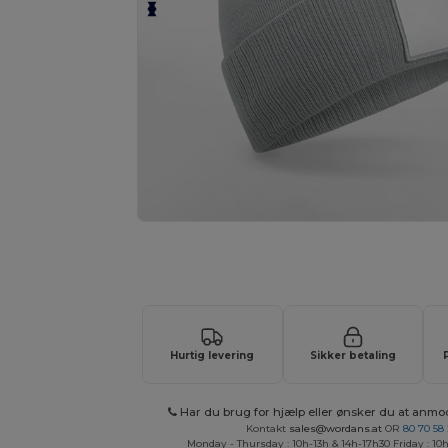
Anmod om et tilpasset tilbud på di
Hurtig levering
Sikker betaling
Har du brug for hjælp eller ønsker du at anmo
Kontakt
sales@wordans.at
OR
80 70 58
Monday - Thursday : 10h-13h & 14h-17h30 Friday : 10h