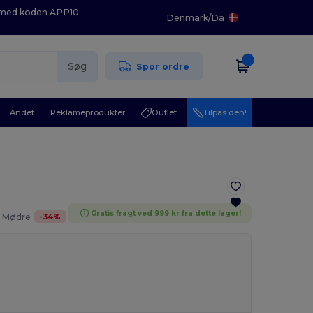
K med koden APP10
Denmark
/
Da
Søg
Spor ordre
Andet
Reklameprodukter
Outlet
Tilpas den!
Gratis fragt ved 999 kr fra dette lager!
-
34
%
. Mødre