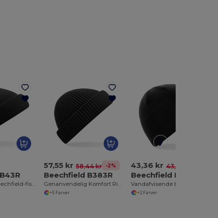
57,55 kr
43,36 kr
-2%
-1%
58,44 kr
43,79 kr
 B43R
Beechfield B383R
Beechfield B501
Genanvendt Beechfield-fiskerhue
Genanvendelig Komfort Ribstrikket Beanie
Vandafvisende beanie
+5 Farver
+2 Farver