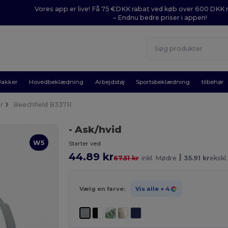
Vores app er live! Få 75 €DKK rabat ved køb over 600 DK
– Endnu bedre priser i appen!
Jakker
Hovedbeklædning
Arbejdstøj
Sportsbeklædning
tilbehør
r
Beechfield B337R
- Ask/hvid
W5
Starter ved
44.89 kr
|
67.51 kr
inkl. Mødre
35.91 kr
ekskl
Vælg en farve:
Vis alle
+ 4